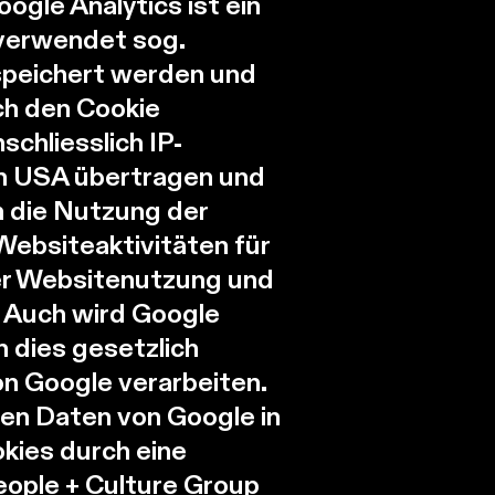
gle Analytics ist ein
 verwendet sog.
speichert werden und
ch den Cookie
chliesslich IP-
en USA übertragen und
m die Nutzung der
Websiteaktivitäten für
er Websitenutzung und
. Auch wird Google
n dies gesetzlich
on Google verarbeiten.
ren Daten von Google in
okies durch eine
eople + Culture Group