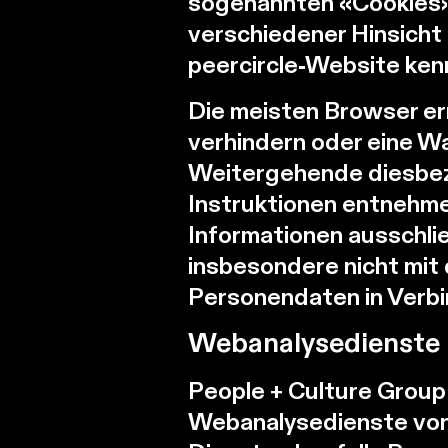
sogenannten «Cookies» o
verschiedener Hinsicht 
peercircle-Website ken
Die meisten Browser erm
verhindern oder eine Wa
Weitergehende diesbez
Instruktionen entnehme
Informationen ausschli
insbesondere nicht mit 
Personendaten in Verbi
Webanalysedienste
People + Culture Grou
Webanalysedienste von 