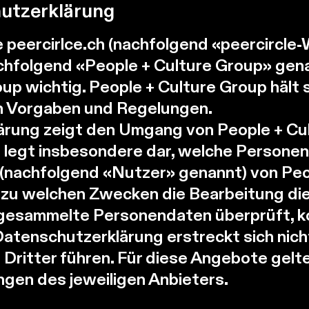
utzerklärung
 peercirlce.ch (nachfolgend «peercircle-
chfolgend «People + Culture Group» gen
oup wichtig. People + Culture Group hält 
n Vorgaben und Regelungen.
rung zeigt den Umgang von People + Cul
 legt insbesondere dar, welche Persone
 (nachfolgend «Nutzer» genannt) von Peo
zu welchen Zwecken die Bearbeitung dies
gesammelte Personendaten überprüft, ko
tenschutzerklärung erstreckt sich nicht 
 Dritter führen. Für diese Angebote gelt
en des jeweiligen Anbieters.