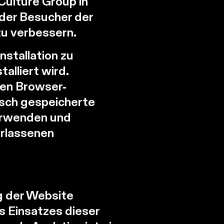
Culture Group in
 der Besucher der
zu verbessern.
nstallation zu
alliert wird.
den Browser-
isch gespeicherte
verwenden und
erlassenen
g der Website
s Einsatzes dieser