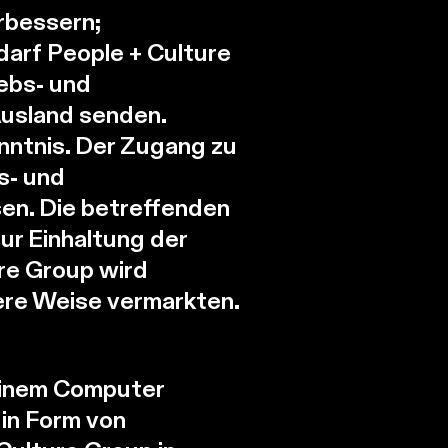
rbessern;
arf People + Culture
iebs- und
Ausland senden.
nntnis. Der Zugang zu
s- und
en. Die betreffenden
r Einhaltung der
re Group wird
ere Weise vermarkten.
einem Computer
in Form von