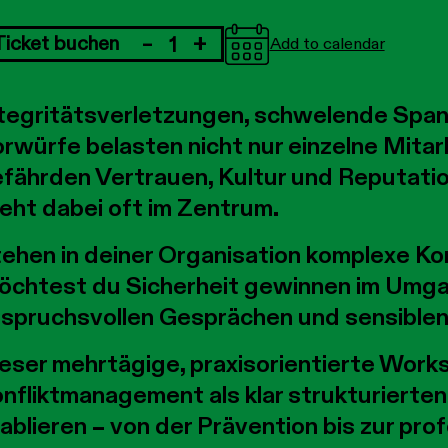
-
+
Ticket buchen
Add to calendar
Anzahl
tegritätsverletzungen, schwelende Spa
rwürfe belasten nicht nur einzelne Mita
fährden Vertrauen, Kultur und Reputati
eht dabei oft im Zentrum.
ehen in deiner Organisation komplexe Kon
chtest du Sicherheit gewinnen im Umgang
spruchsvollen Gesprächen und sensible
eser mehrtägige, praxisorientierte Works
nfliktmanagement als klar strukturierte
ablieren – von der Prävention bis zur pro