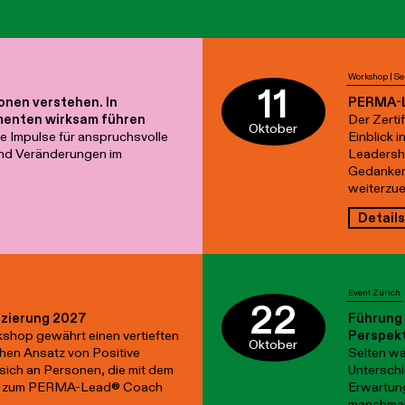
Workshop | S
11
ionen verstehen. In
PERMA-L
enten wirksam führen
Der Zerti
Oktober
 Impulse für anspruchsvolle
Einblick 
und Veränderungen im
Leadershi
Gedanken
weiterzue
Details
Event Zürich
22
zierung 2027
Führung 
kshop gewährt einen vertieften
Perspekti
Oktober
ahen Ansatz von Positive
Selten wa
sich an Personen, die mit dem
Unterschi
ch zum PERMA-Lead® Coach
Erwartung
manchmal