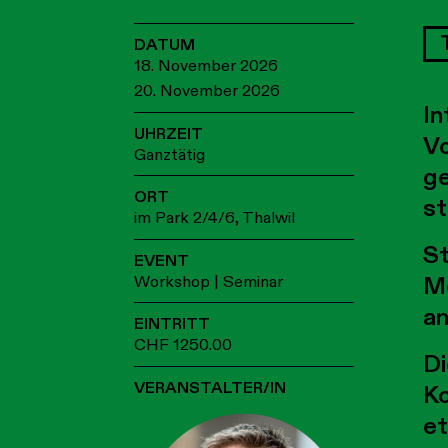
DATUM
18. November 2026
20. November 2026
In
UHRZEIT
Vo
Ganztätig
ge
ORT
st
im Park 2/4/6, Thalwil
St
EVENT
Workshop | Seminar
Mö
an
EINTRITT
CHF 1250.00
Di
VERANSTALTER/IN
Ko
et