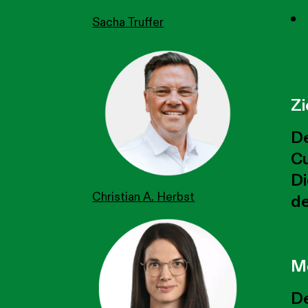
Sacha Truffer
Zi
De
Cu
Di
Christian A. Herbst
de
M
De