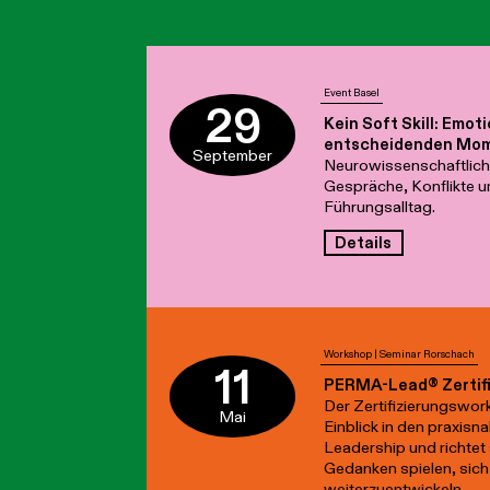
Event Basel
29
Kein Soft Skill: Emot
entscheidenden Mom
September
Neurowissenschaftliche
Gespräche, Konflikte 
Führungsalltag.
Details
Workshop | Seminar Rorschach
11
PERMA-Lead® Zertifi
Der Zertifizierungswor
Mai
Einblick in den praxisn
Leadership und richtet 
Gedanken spielen, si
weiterzuentwickeln.