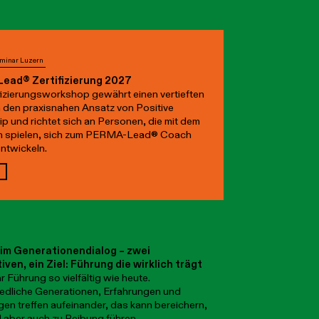
eminar Luzern
ead® Zertifizierung 2027
fizierungsworkshop gewährt einen vertieften
in den praxisnahen Ansatz von Positive
p und richtet sich an Personen, die mit dem
 spielen, sich zum PERMA-Lead® Coach
ntwickeln.
im Generationendialog – zwei
ven, ein Ziel: Führung die wirklich trägt
r Führung so vielfältig wie heute.
edliche Generationen, Erfahrungen und
en treffen aufeinander, das kann bereichern,
 aber auch zu Reibung führen.