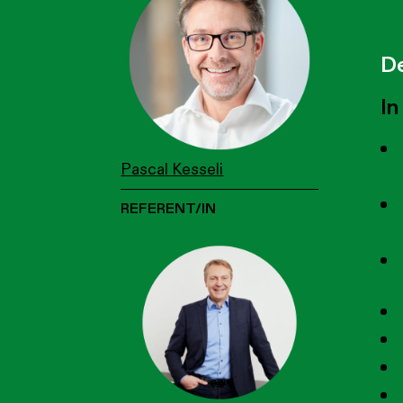
De
In
Pascal Kesseli
REFERENT/IN