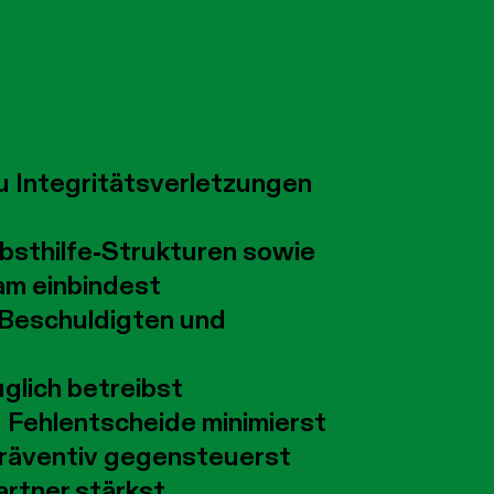
u Integritätsverletzungen
sthilfe-Strukturen sowie
am einbindest
 Beschuldigten und
glich betreibst
d Fehlentscheide minimierst
 präventiv gegensteuerst
artner stärkst