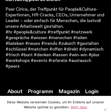
Peer Cirlce, der Treffpunkt für People&Culture-
Expertinnen, HR-Cracks, CEOs, Unternehmer und
Leader – oder einfach für Menschen, die lustvoll
unsere Arbeitswelt gestalten.
#hr #people&culture #treffpunkt #netzwerk
#gespräche #wissen #menschen #teilen
#beleben #neues #trends #zukunft #gestalten
#schlüssel #matchen #offen #direkt #dynamisch
#frisch #bunt #denken #lassen #win-win #plus
#workshops #events #referate #austausch
#peers
About
Programm
Magazin
Login
Diese Website verwendet Cookies, um Ihr Erlebnis auf unserer
Website optimal zu gestalten.
Mehr dazu