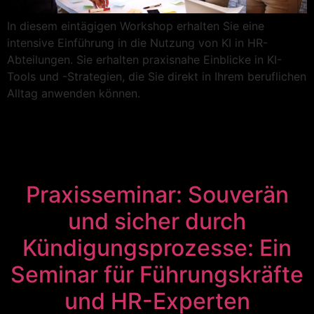
In diesem eintägigen Workshop erhalten Sie eine
intensive Einführung in die Nutzung von KI in HR-
Abteilungen. Sie erhalten praxisnahe Einblicke in KI-
Tools und -Strategien, die Sie direkt in Ihrem beruflichen
Alltag anwenden können.
Praxisseminar: Souverän
und sicher durch
Kündigungsprozesse: Ein
Seminar für Führungskräfte
und HR-Experten