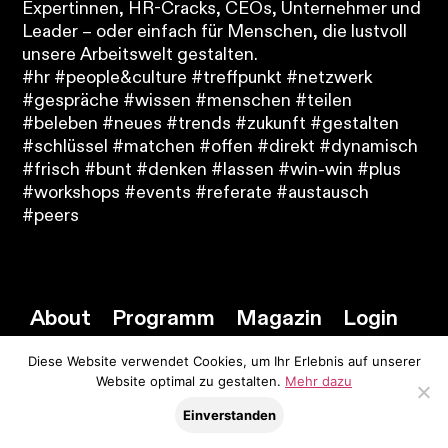
Expertinnen, HR-Cracks, CEOs, Unternehmer und
Leader – oder einfach für Menschen, die lustvoll
unsere Arbeitswelt gestalten.
#hr #people&culture #treffpunkt #netzwerk
#gespräche #wissen #menschen #teilen
#beleben #neues #trends #zukunft #gestalten
#schlüssel #matchen #offen #direkt #dynamisch
#frisch #bunt #denken #lassen #win-win #plus
#workshops #events #referate #austausch
#peers
About
Programm
Magazin
Login
Diese Website verwendet Cookies, um Ihr Erlebnis auf unserer
Website optimal zu gestalten.
Mehr dazu
Einverstanden