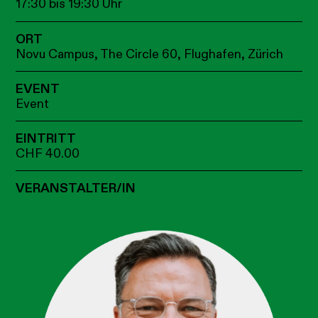
17:30 bis 19:30 Uhr
ORT
Novu Campus, The Circle 60, Flughafen, Zürich
EVENT
Event
EINTRITT
CHF 40.00
VERANSTALTER/IN