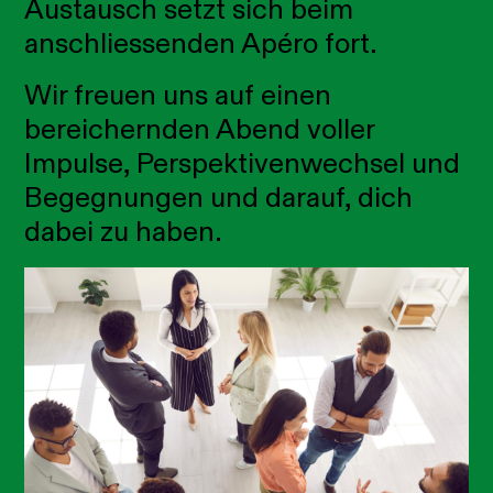
Austausch setzt sich beim
anschliessenden Apéro fort.
Wir freuen uns auf einen
bereichernden Abend voller
Impulse, Perspektivenwechsel und
Begegnungen und darauf, dich
dabei zu haben.