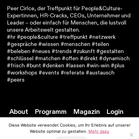
Peer Cirlce, der Treffpunkt für People&Culture-
Expertinnen, HR-Cracks, CEOs, Unternehmer und
Leader – oder einfach für Menschen, die lustvoll
unsere Arbeitswelt gestalten.
#hr #people&culture #treffpunkt #netzwerk
#gespräche #wissen #menschen #teilen
#beleben #neues #trends #zukunft #gestalten
#schlüssel #matchen #offen #direkt #dynamisch
#frisch #bunt #denken #lassen #win-win #plus
#workshops #events #referate #austausch
#peers
About
Programm
Magazin
Login
Diese Website verwendet Cookies, um Ihr Erlebnis auf unserer
Website optimal zu gestalten.
Mehr dazu