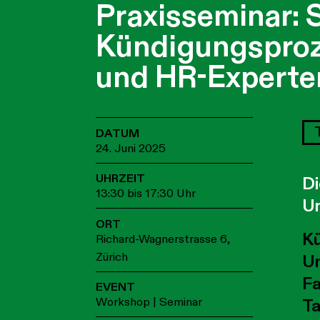
Praxisseminar: 
Kündigungsproze
und HR-Experte
DATUM
24. Juni 2025
UHRZEIT
Di
13:30 bis 17:30 Uhr
Un
ORT
Kü
Richard-Wagnerstrasse 6,
Zürich
Un
Fa
EVENT
Workshop | Seminar
Ta