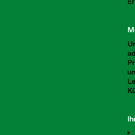
Er
M
Un
ad
Pr
un
Le
K
Ih