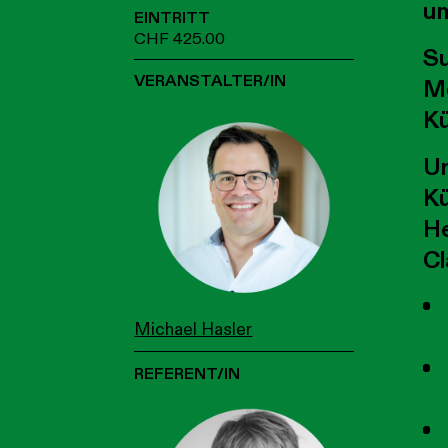
u
EINTRITT
CHF 425.00
Su
VERANSTALTER/IN
Mö
Kü
Un
Kü
He
Cl
Michael Hasler
REFERENT/IN