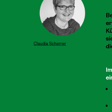
Be
er
Kü
si
Claudia Scherrer
di
Im
ei