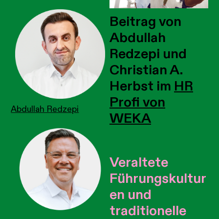
Beitrag von
Abdullah
Redzepi und
Christian A.
Herbst im
HR
Profi von
Abdullah Redzepi
WEKA
Veraltete
Führungskultur
en und
traditionelle