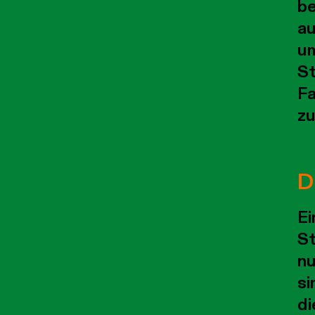
be
au
um
St
Fa
zu
D
Ei
St
nu
si
di