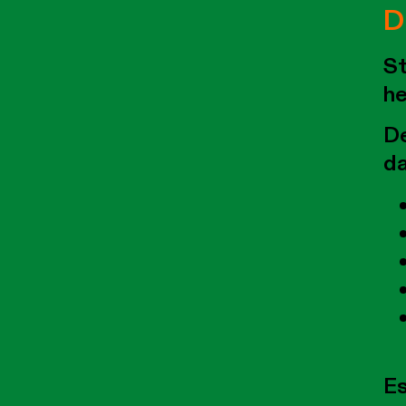
D
St
he
De
da
Es